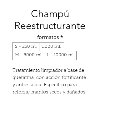
Champú
Reestructurante
formatos
*
S - 250 ml
1.000 mL
M - 5000 ml
L - 10000 ml
Tratamiento limpiador a base de 
queratina, con acción fortificante 
y antiestática. Específico para 
reforzar mantos secos y dañados.
 Funciones: gracias al complejo 
vitamínico, los extractos de 
ARÁNDANO y las PROTEÍNAS 
DE QUERATINA, hidrata en 
profundidad y protege el cabello, 