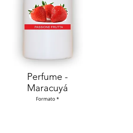
Perfume -
Maracuyá
Formato
*
60 mL
150 mL
500 mL
Fragancia delicada e 
hipoalergénica. Da una fragancia 