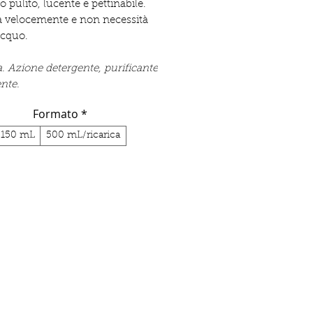
 pulito, lucente e pettinabile.
 velocemente e non necessità
acquo.
a. Azione detergente, purificante
ente.
Formato
*
150 mL
500 mL/ricarica