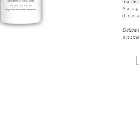
mantello
Asciuga
di risci
Delicat
e nutri