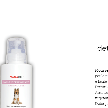
de
Mousse 
per la 
e facile
Formula
Aminoaci
vegetal
Deterge 